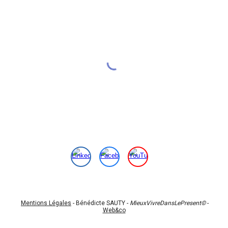
Mentions Légales
-
Bénédicte SAUTY -
MieuxVivreDansLePresent©
-
Web&co