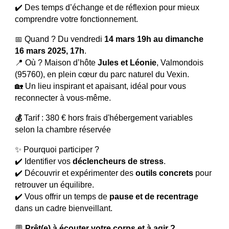
✔️ Des temps d’échange et de réflexion pour mieux
comprendre votre fonctionnement.
Quand ? Du vendredi
14 mars 19h au dimanche
📅
16 mars 2025, 17h
.
📍 Où ? Maison d’hôte
Jules et Léonie
, Valmondois
(95760), en plein cœur du parc naturel du Vexin.
🏡 Un lieu inspirant et apaisant, idéal pour vous
reconnecter à vous-même.
Tarif : 380 € hors frais d'hébergement variables
💰
selon la chambre réservée
✨ Pourquoi participer ?
✔️ Identifier vos
déclencheurs de stress
.
✔️ Découvrir et expérimenter des
outils concrets
pour
retrouver un équilibre.
✔️ Vous offrir un temps de
pause et de recentrage
dans un cadre bienveillant.
💬
Prêt(e) à écouter votre corps et à agir ?