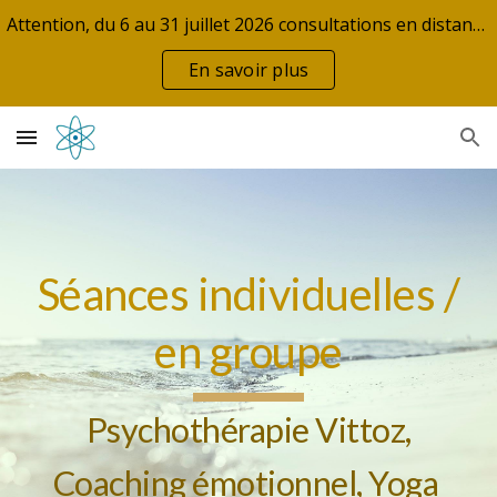
Attention, du 6 au 31 juillet 2026 consultations en distanciel uniquement. Fermeture estivale du 1/08/2026 au 6/09/2026.
Skip to main content
Skip to navigation
En savoir plus
Séances
individuelles /
en groupe
Psychothérapie Vittoz
,
Coaching émotionnel
,
Yoga